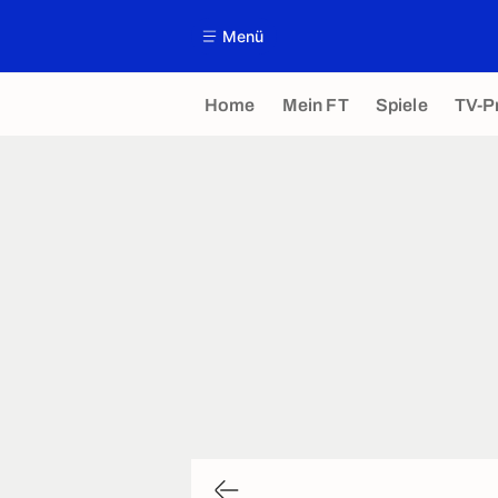
Menü
Home
Mein FT
Spiele
TV-P