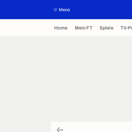
Menü
Home
Mein FT
Spiele
TV-P