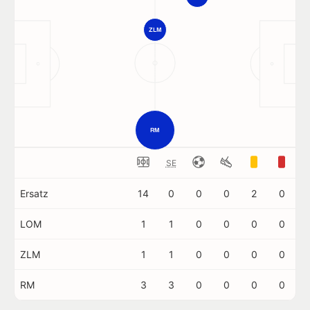
ZLM
RM
SE
Ersatz
14
0
0
0
2
0
LOM
1
1
0
0
0
0
ZLM
1
1
0
0
0
0
RM
3
3
0
0
0
0