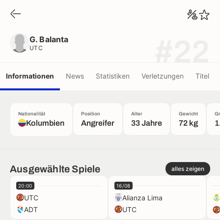
G. Balanta
UTC
G. Balanta
#22
UTC
Informationen
News
Statistiken
Verletzungen
Titel
Nationalität
Position
Alter
Gewicht
G
Kolumbien
Angreifer
33 Jahre
72 kg
1
Ausgewählte Spiele
alles zeigen
20:00
16/08
UTC
Alianza Lima
ADT
UTC