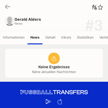
Gerald Alders
News
Gerald Alders
#3
News
Informationen
News
Gehalt
trikots
Statistiken
Verle
Keine Ergebnisse
Keine aktuellen Nachrichten