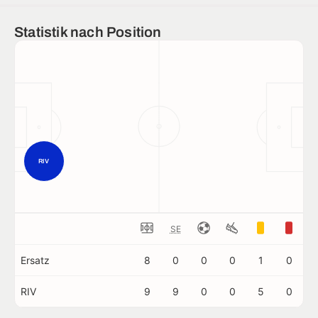
Statistik nach Position
RIV
SE
Ersatz
8
0
0
0
1
0
RIV
9
9
0
0
5
0