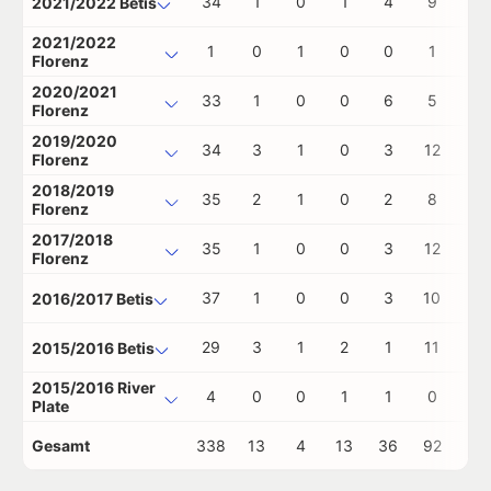
34
1
0
1
4
9
1
2021/2022 Betis
2021/2022
1
0
1
0
0
1
0
Florenz
2020/2021
33
1
0
0
6
5
0
Florenz
2019/2020
34
3
1
0
3
12
1
Florenz
2018/2019
35
2
1
0
2
8
0
Florenz
2017/2018
35
1
0
0
3
12
0
Florenz
37
1
0
0
3
10
0
2016/2017 Betis
29
3
1
2
1
11
0
2015/2016 Betis
2015/2016 River
4
0
0
1
1
0
0
Plate
Gesamt
338
13
4
13
36
92
5