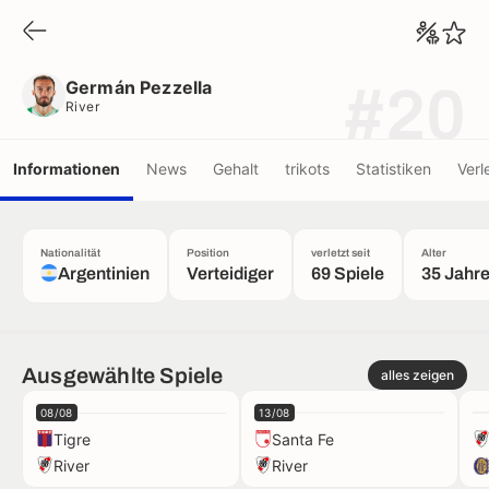
Germán Pezzella
River
Germán Pezzella
#20
River
Informationen
News
Gehalt
trikots
Statistiken
Verl
Nationalität
Position
verletzt seit
Alter
Argentinien
Verteidiger
69 Spiele
35 Jahr
Ausgewählte Spiele
alles zeigen
08/08
13/08
Tigre
Santa Fe
River
River