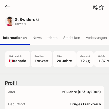
G. Świderski
Torwart
G. Świderski
Torwart
Informationen
News
trikots
Statistiken
Verletzungen
Nationalität
Position
Alter
Gewicht
Größe
Kanada
Torwart
20 Jahre
72 kg
1.87 
Profil
Alter
20 Jahre (05/10/2005)
Geburtsort
Bruges Frankreich