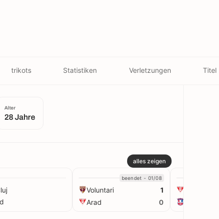
trikots
Statistiken
Verletzungen
Titel
Alter
28 Jahre
alles zeigen
beendet - 01/08
luj
Voluntari
Arad
1
ad
Arad
Oţelul
0