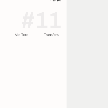
#11
Alle Tore
Transfers
beendet - 24/07
2
2