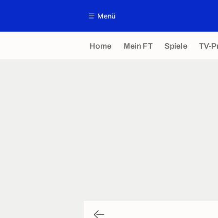
Menü
Home
Mein FT
Spiele
TV-P