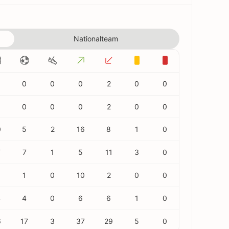
Nationalteam
0
0
0
2
0
0
0
0
0
2
0
0
0
5
2
16
8
1
0
7
7
1
5
11
3
0
3
1
0
10
2
0
0
4
4
0
6
6
1
0
6
17
3
37
29
5
0