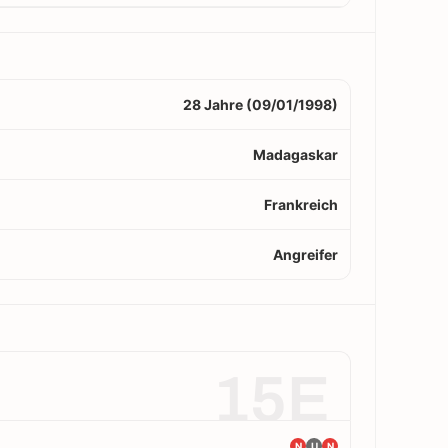
28 Jahre (09/01/1998)
Madagaskar
Frankreich
Angreifer
15E
N
U
N