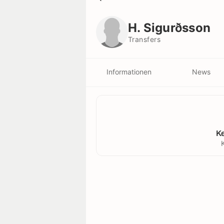
H. Sigurðsson
Transfers
H. Sigurðsson
Transfers
Informationen
News
K