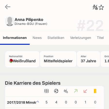
Anna Pilipenko
Dinamo-BGU (frauen)
Anna Pilipenko
#22
Dinamo-BGU (frauen)
Informationen
News
Statistiken
Verletzungen
Titel
Nationalität
Position
Alter
Grö
Weißrußland
Mittelfeldspieler
37 Jahre
1.
Die Karriere des Spielers
5
4
0
0
1
0
0
2017/2018 Minsk