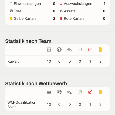
Einwechslungen
0
Auswechslungen
1
Tore
0
Assists
0
Gelbe Karten
2
Rote Karten
0
Statistik nach Team
Kuwait
10
0
0
0
1
2
0
Statistik nach Wettbewerb
WM-Qualifikation
10
0
0
0
1
2
0
Asien