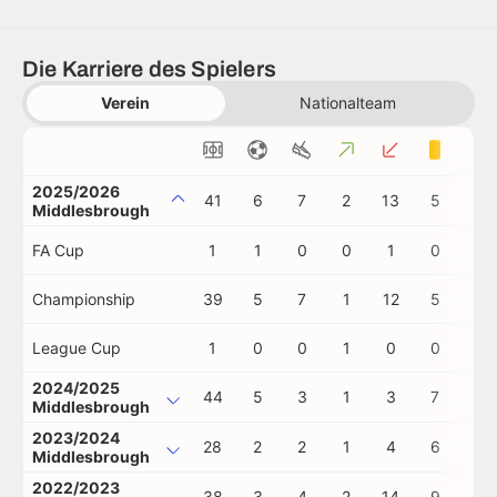
Die Karriere des Spielers
Verein
Nationalteam
2025/2026
41
6
7
2
13
5
0
Middlesbrough
FA Cup
1
1
0
0
1
0
0
Championship
39
5
7
1
12
5
0
League Cup
1
0
0
1
0
0
0
2024/2025
44
5
3
1
3
7
1
Middlesbrough
2023/2024
28
2
2
1
4
6
0
Middlesbrough
2022/2023
38
3
4
2
14
9
0