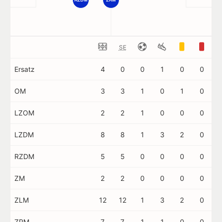
SE
Ersatz
4
0
0
1
0
0
OM
3
3
1
0
1
0
LZOM
2
2
1
0
0
0
LZDM
8
8
1
3
2
0
RZDM
5
5
0
0
0
0
ZM
2
2
0
0
0
0
ZLM
12
12
1
3
2
0
ZRM
7
7
1
1
0
0