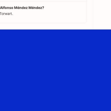
or Alfonso Méndez Méndez?
Torwart.