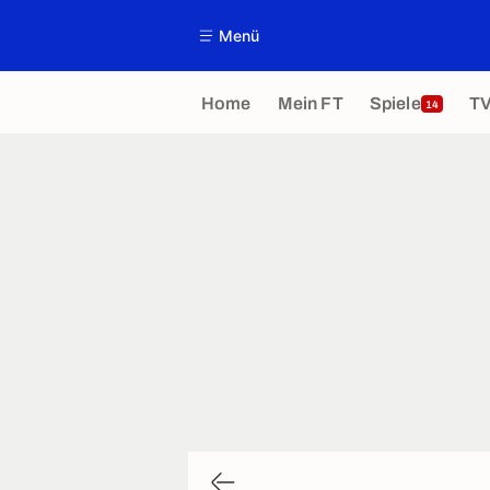
Menü
Home
Mein FT
Spiele
T
14