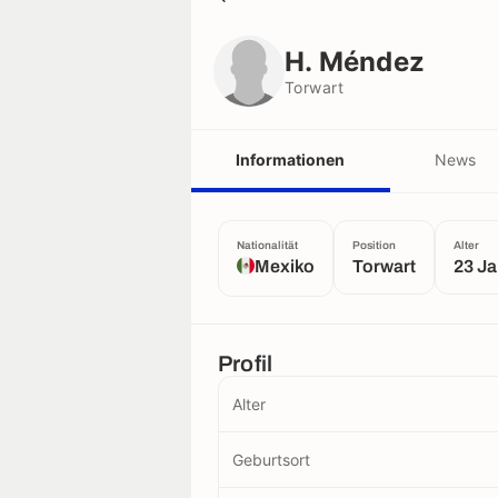
H. Méndez
Torwart
H. Méndez
Torwart
Informationen
News
Nationalität
Position
Alter
Mexiko
Torwart
23 Ja
Profil
Alter
Geburtsort