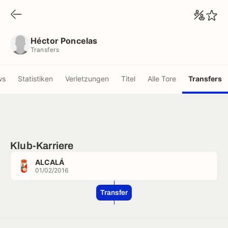
Héctor Poncelas
Transfers
Héctor Poncelas
Transfers
ws
Statistiken
Verletzungen
Titel
Alle Tore
Transfers
Klub-Karriere
ALCALÁ
01/02/2016
Transfer