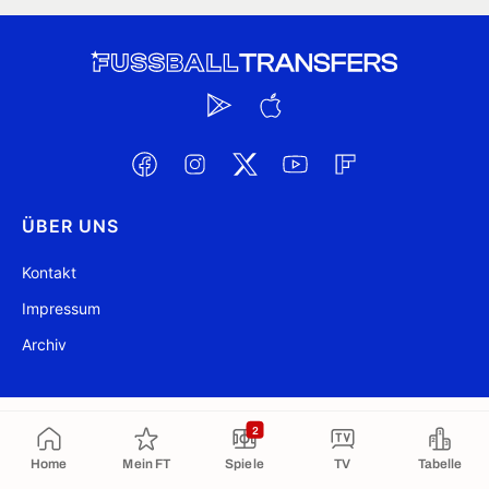
ÜBER UNS
Kontakt
Impressum
Archiv
@ FussballTransfers.com 2009-2026
Aktualisiert 03:42
2
In die Zwischenablage kopiert
Home
Mein FT
Spiele
TV
Tabelle