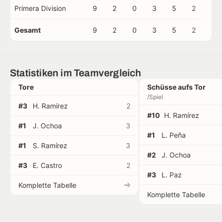
Primera Division
9
2
0
3
5
2
0
Gesamt
9
2
0
3
5
2
0
Statistiken im Teamvergleich
Tore
Schüsse aufs Tor
/Spiel
#3
H. Ramírez
2
#10
H. Ramírez
#1
J. Ochoa
3
#1
L. Peña
#1
S. Ramírez
3
#2
J. Ochoa
#3
E. Castro
2
#3
L. Paz
Komplette Tabelle
Komplette Tabelle