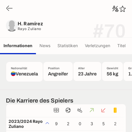
H. Ramírez
Rayo Zuliano
H. Ramírez
#70
Rayo Zuliano
Informationen
News
Statistiken
Verletzungen
Titel
Nationalität
Position
Alter
Gewicht
Gr
Venezuela
Angreifer
23 Jahre
56 kg
1
Die Karriere des Spielers
2023/2024 Rayo
9
2
0
3
5
2
0
Zuliano