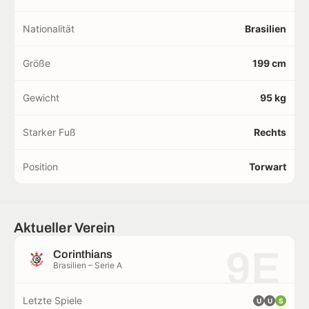
Nationalität
Brasilien
Größe
199 cm
Gewicht
95 kg
Starker Fuß
Rechts
Position
Torwart
Aktueller Verein
9E
Corinthians
Brasilien – Serie A
Letzte Spiele
U
U
S