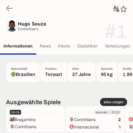
Hugo Souza
Corinthians
Hugo Souza
#1
Corinthians
Informationen
News
trikots
Statistiken
Verletzungen
Nationalität
Position
Alter
Gewicht
Größe
Brasilien
Torwart
27 Jahre
95 kg
1.99
Ausgewählte Spiele
alles zeigen
09/08
beendet - 01:00
Bragantino
Corinthians
2
Corinthians
Internacional
1