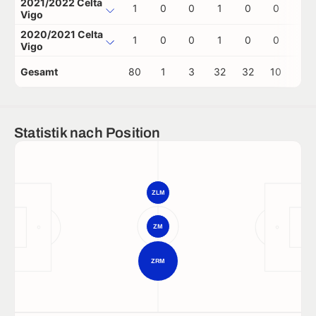
2021/2022 Celta
1
0
0
1
0
0
0
Vigo
2020/2021 Celta
1
0
0
1
0
0
0
Vigo
Gesamt
80
1
3
32
32
10
1
Statistik nach Position
ZLM
ZM
ZRM