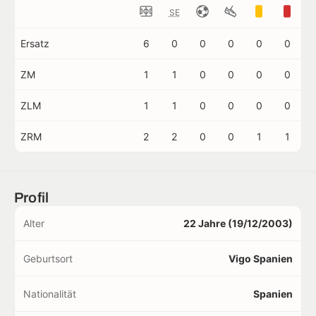
SE
Ersatz
6
0
0
0
0
0
ZM
1
1
0
0
0
0
ZLM
1
1
0
0
0
0
ZRM
2
2
0
0
1
1
Profil
Alter
22 Jahre (19/12/2003)
Geburtsort
Vigo Spanien
Nationalität
Spanien