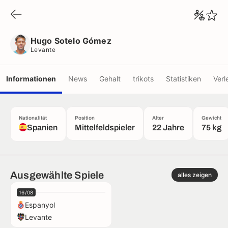
Hugo Sotelo Gómez
Levante
Hugo Sotelo Gómez
Levante
Informationen
News
Gehalt
trikots
Statistiken
Verl
Nationalität
Position
Alter
Gewicht
Spanien
Mittelfeldspieler
22 Jahre
75 kg
Ausgewählte Spiele
alles zeigen
16/08
Espanyol
Levante