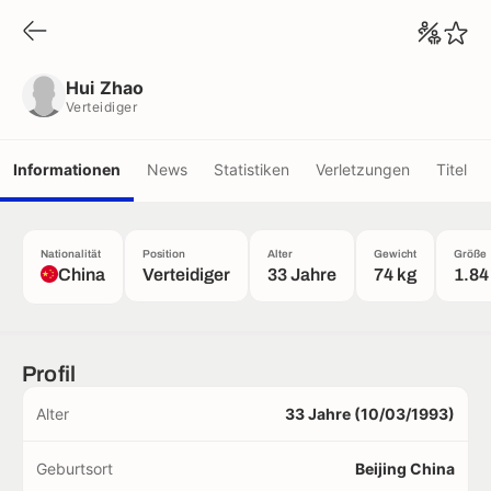
Hui Zhao
Verteidiger
Hui Zhao
Verteidiger
Informationen
News
Statistiken
Verletzungen
Titel
Nationalität
Position
Alter
Gewicht
Größe
China
Verteidiger
33 Jahre
74 kg
1.84
Profil
Alter
33 Jahre (10/03/1993)
Geburtsort
Beijing China