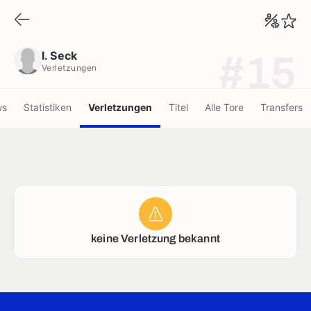
I. Seck
Verletzungen
I. Seck
#15
Verletzungen
ws
Statistiken
Verletzungen
Titel
Alle Tore
Transfers
keine Verletzung bekannt