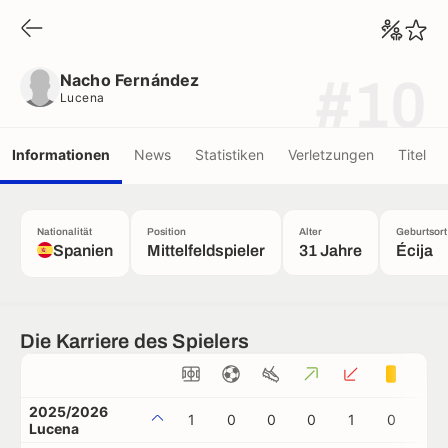
Nacho Fernández
Lucena
Nacho Fernández
#10
Lucena
Informationen
News
Statistiken
Verletzungen
Titel
Nationalität
Position
Alter
Geburtsort
Spanien
Mittelfeldspieler
31 Jahre
Écija
Die Karriere des Spielers
2025/2026
1
0
0
0
1
0
0
Lucena