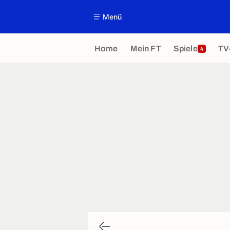
Menü
Home
Mein FT
Spiele
TV
4