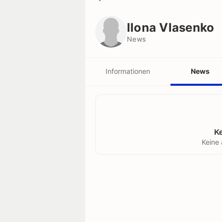
Ilona Vlasenko
News
Ilona Vlasenko
News
Informationen
News
K
Keine 