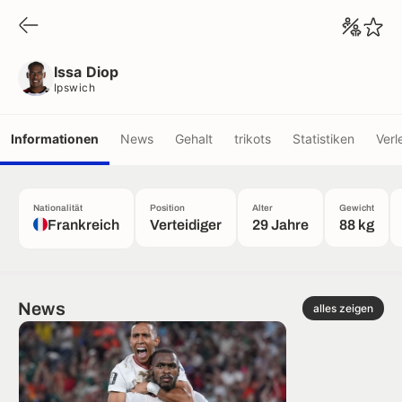
Issa Diop
Ipswich
Issa Diop
Ipswich
Informationen
News
Gehalt
trikots
Statistiken
Verl
Nationalität
Position
Alter
Gewicht
Frankreich
Verteidiger
29 Jahre
88 kg
News
alles zeigen