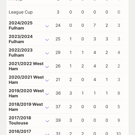
League Cup
3
0
0
0
0
0
0
2024/2025
24
0
0
7
2
3
0
Fulham
2023/2024
25
1
0
3
3
3
1
Fulham
2022/2023
29
1
1
4
2
4
0
Fulham
2021/2022 West
26
1
2
4
2
2
0
Ham
2020/2021 West
21
2
0
4
1
3
0
Ham
2019/2020 West
36
3
1
1
1
9
0
Ham
2018/2019 West
37
2
0
0
0
5
0
Ham
2017/2018
39
3
0
0
0
9
0
Toulouse
2016/2017
31
2
2
0
0
10
0