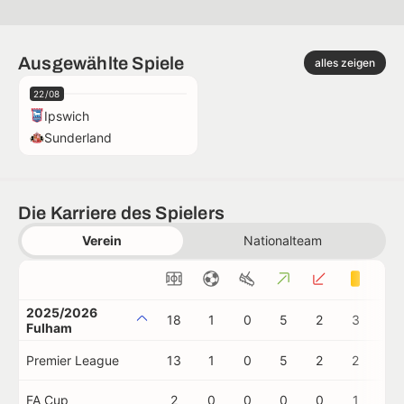
Ausgewählte Spiele
alles zeigen
22/08
Ipswich
Sunderland
Die Karriere des Spielers
Verein
Nationalteam
2025/2026
18
1
0
5
2
3
0
Fulham
Premier League
13
1
0
5
2
2
0
FA Cup
2
0
0
0
0
1
0