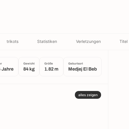
trikots
Statistiken
Verletzungen
Titel
er
Gewicht
Größe
Geburtsort
 Jahre
84 kg
1.82 m
Medjej El Beb
alles zeigen