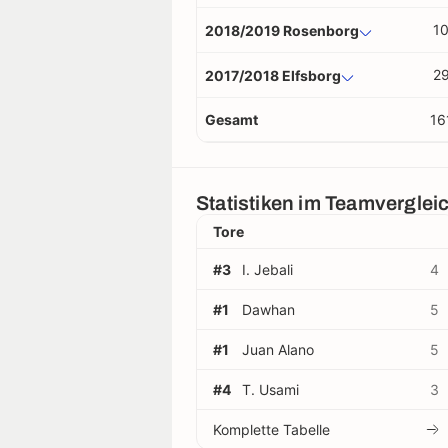
1
2018/2019 Rosenborg
2
2017/2018 Elfsborg
Gesamt
16
Statistiken im Teamverglei
Tore
#3
I. Jebali
4
#1
Dawhan
5
#1
Juan Alano
5
#4
T. Usami
3
Komplette Tabelle