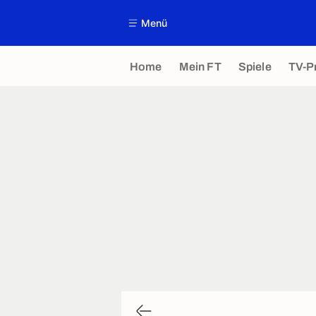
Menü
Home
Mein FT
Spiele
TV-P