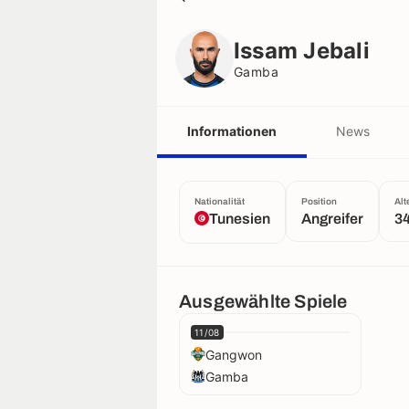
Issam Jebali
Gamba
Issam Jebali
Gamba
Informationen
News
Nationalität
Position
Alt
Tunesien
Angreifer
34
Ausgewählte Spiele
11/08
Gangwon
Gamba