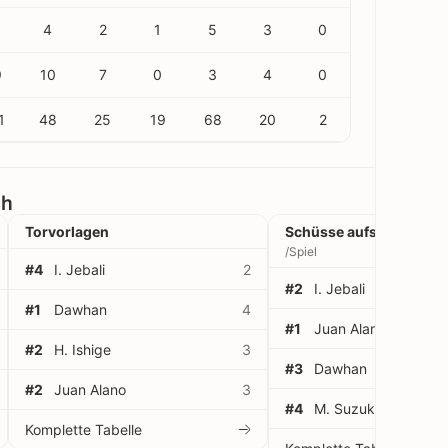
0
4
2
1
5
3
0
9
10
7
0
3
4
0
1
48
25
19
68
20
2
ch
Torvorlagen
Schüsse aufs Tor
/Spiel
#4
I. Jebali
2
#2
I. Jebali
#1
Dawhan
4
#1
Juan Alano
#2
H. Ishige
3
#3
Dawhan
#2
Juan Alano
3
#4
M. Suzuki
Komplette Tabelle