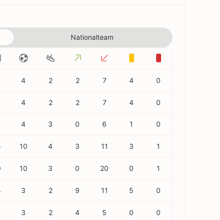
Nationalteam
7
4
2
2
7
4
0
7
4
2
2
7
4
0
3
4
3
0
6
1
0
5
10
4
3
11
3
1
0
10
3
0
20
0
1
4
3
2
9
11
5
0
3
3
2
4
5
0
0