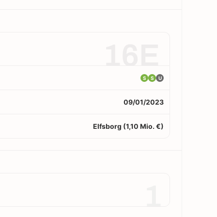
16E
S
S
U
09/01/2023
Elfsborg (1,10 Mio. €)
1