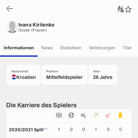
Ivana Kirilenko
Osijek (frauen)
Ivana Kirilenko
Osijek (frauen)
Informationen
News
Statistiken
Verletzungen
Titel
Nationalität
Position
Alter
Kroatien
Mittelfeldspieler
26 Jahre
Die Karriere des Spielers
1
0
0
1
0
0
0
2020/2021 Split