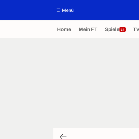
Menü
Home
Mein FT
Spiele
T
14