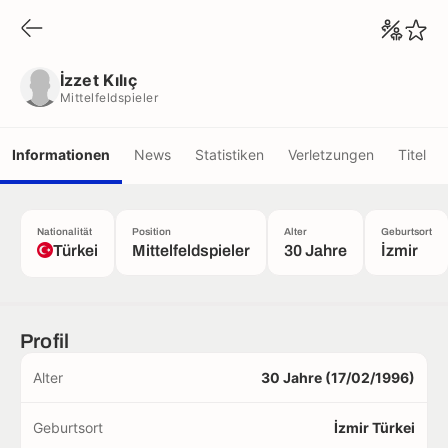
İzzet Kılıç
Mittelfeldspieler
İzzet Kılıç
Mittelfeldspieler
Informationen
News
Statistiken
Verletzungen
Titel
Nationalität
Position
Alter
Geburtsort
Türkei
Mittelfeldspieler
30 Jahre
İzmir
Profil
Alter
30 Jahre (17/02/1996)
Geburtsort
İzmir Türkei