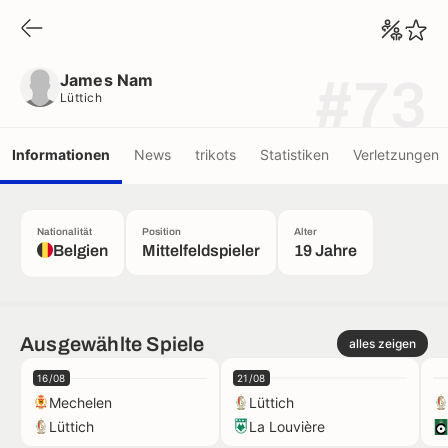
James Nam
Lüttich
James Nam
#73
Lüttich
Informationen
News
trikots
Statistiken
Verletzungen
Nationalität
Position
Alter
Belgien
Mittelfeldspieler
19 Jahre
Ausgewählte Spiele
alles zeigen
16/08
21/08
Mechelen
Lüttich
Lüttich
La Louvière