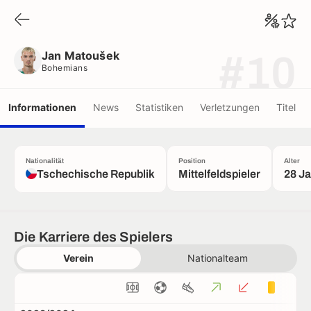
Jan Matoušek
Bohemians
Jan Matoušek
#10
Bohemians
Informationen
News
Statistiken
Verletzungen
Titel
Nationalität
Position
Alter
Tschechische Republik
Mittelfeldspieler
28 J
Die Karriere des Spielers
Verein
Nationalteam