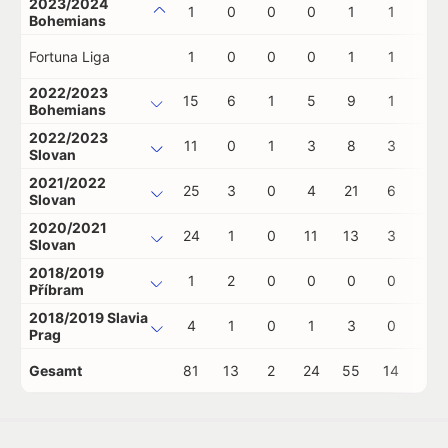
2023/2024
1
0
0
0
1
1
0
Bohemians
Fortuna Liga
1
0
0
0
1
1
0
2022/2023
15
6
1
5
9
1
0
Bohemians
2022/2023
11
0
1
3
8
3
0
Slovan
2021/2022
25
3
0
4
21
6
0
Slovan
2020/2021
24
1
0
11
13
3
0
Slovan
2018/2019
1
2
0
0
0
0
0
Příbram
2018/2019 Slavia
4
1
0
1
3
0
0
Prag
Gesamt
81
13
2
24
55
14
0