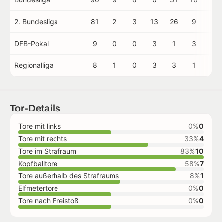
2. Bundesliga
81
2
3
13
26
9
0
DFB-Pokal
9
0
0
3
1
3
0
Regionalliga
8
1
0
3
3
1
0
Tor-Details
Tore mit links
0%
0
Tore mit rechts
33%
4
Tore im Strafraum
83%
10
Kopfballtore
58%
7
Tore außerhalb des Strafraums
8%
1
Elfmetertore
0%
0
Tore nach Freistoß
0%
0