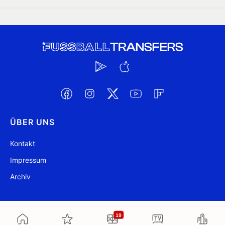
ÜBER UNS
Kontakt
Impressum
Archiv
@ FussballTransfers.com 2009-2026
Aktualisiert 19:05
19