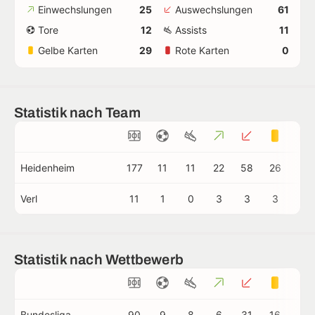
Einwechslungen
25
Auswechslungen
61
Tore
12
Assists
11
Gelbe Karten
29
Rote Karten
0
Statistik nach Team
Heidenheim
177
11
11
22
58
26
0
Verl
11
1
0
3
3
3
0
Statistik nach Wettbewerb
Bundesliga
90
9
8
6
31
16
0