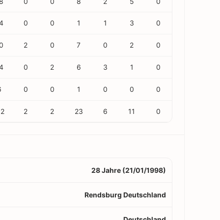
8
0
0
8
2
5
0
4
0
0
1
1
3
0
0
2
0
7
0
2
0
4
0
2
6
3
1
0
6
0
0
1
0
0
0
12
2
2
23
6
11
0
28 Jahre (21/01/1998)
Rendsburg Deutschland
Deutschland