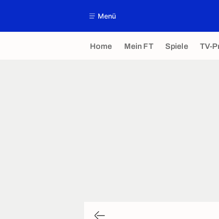
Menü
Home
Mein FT
Spiele
TV-P