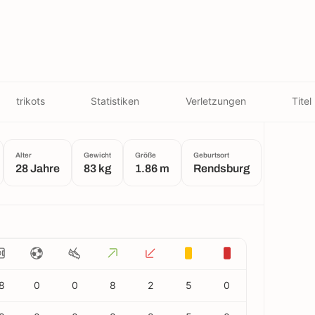
trikots
Statistiken
Verletzungen
Titel
Alter
Gewicht
Größe
Geburtsort
28 Jahre
83 kg
1.86 m
Rendsburg
8
0
0
8
2
5
0