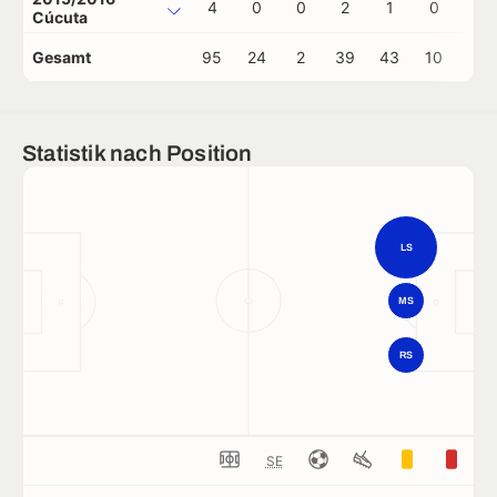
4
0
0
2
1
0
0
Cúcuta
Gesamt
95
24
2
39
43
10
1
Statistik nach Position
LS
MS
RS
SE