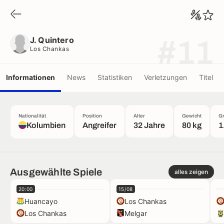
J. Quintero
Los Chankas
J. Quintero
#11
Los Chankas
Informationen
News
Statistiken
Verletzungen
Titel
Nationalität
Position
Alter
Gewicht
G
Kolumbien
Angreifer
32 Jahre
80 kg
1
Ausgewählte Spiele
alles zeigen
20:00
15/08
Huancayo
Los Chankas
Los Chankas
Melgar