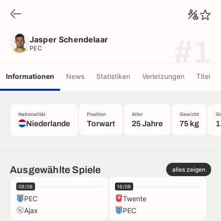
Jasper Schendelaar
PEC
Jasper Schendelaar
#1
PEC
Informationen
News
Statistiken
Verletzungen
Titel
Nationalität
Position
Alter
Gewicht
G
Niederlande
Torwart
25 Jahre
75 kg
1
Ausgewählte Spiele
alles zeigen
09/08
16/08
PEC
Twente
Ajax
PEC