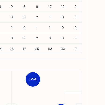
8
9
8
9
17
10
0
0
0
2
1
0
0
1
0
1
1
0
0
0
0
2
0
0
0
4
35
17
25
82
33
0
LOM