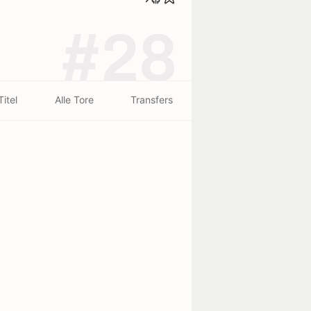
#28
Titel
Alle Tore
Transfers
t
on