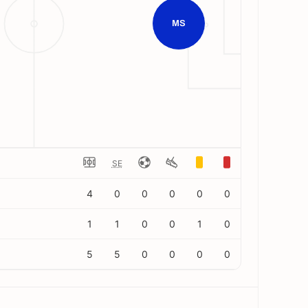
MS
SE
4
0
0
0
0
0
1
1
0
0
1
0
5
5
0
0
0
0