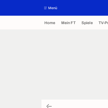
Menü
Home
Mein FT
Spiele
TV-P