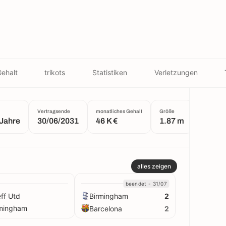
ehalt
trikots
Statistiken
Verletzungen
Vertragsende
monatliches Gehalt
Größe
Geburtsor
 Jahre
30/06/2031
46 K €
1.87 m
Tivert
alles zeigen
beendet - 31/07
ff Utd
Birmingham
2
rmingham
Barcelona
2