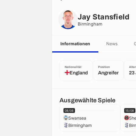
Jay Stansfield
Birmingham
Jay Stansfield
Birmingham
Informationen
News
G
Nationalität
Position
Alter
England
Angreifer
23
Ausgewählte Spiele
08/08
15/08
Swansea
She
Birmingham
Bi