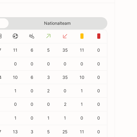
Nationalteam
7
11
6
5
35
11
0
0
0
0
0
0
0
4
10
6
3
35
10
0
1
0
2
0
1
0
0
0
0
2
1
0
1
0
1
1
0
0
7
13
3
5
25
11
0