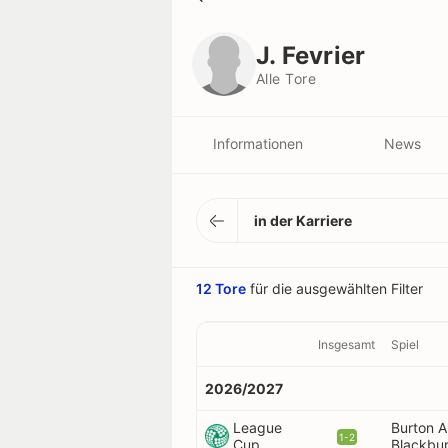
J. Fevrier
Alle Tore
J. Fevrier
Alle Tore
Informationen
News
in der Karriere
12 Tore
für die ausgewählten Filter
Insgesamt
Spiel
2026/2027
League
Burton A
1-2
Cup
Blackbu