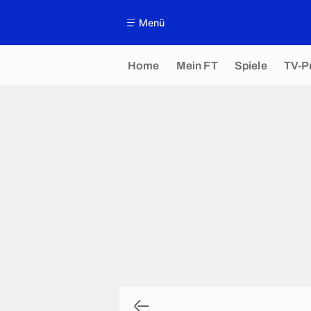
Menü
Home
Mein FT
Spiele
TV-P