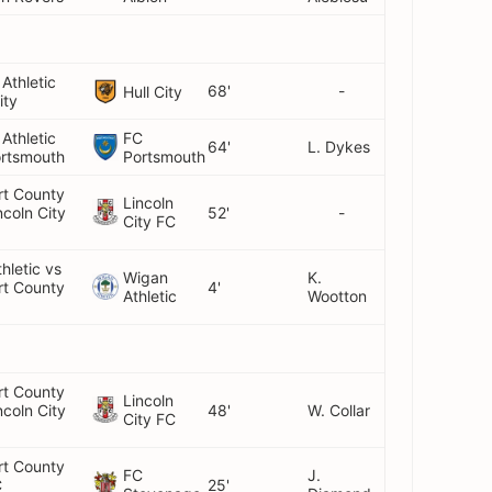
 Athletic
68'
-
Hull City
ity
 Athletic
FC
64'
L. Dykes
ortsmouth
Portsmouth
rt County
Lincoln
ncoln City
52'
-
City FC
hletic vs
Wigan
K.
rt County
4'
Athletic
Wootton
rt County
Lincoln
ncoln City
48'
W. Collar
City FC
rt County
FC
J.
C
25'