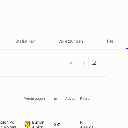
Statistiken
Verletzungen
Titel
Verein gegen
min
Videos
Pässe
lbion vs
Burton
R.
88'
rn Rovers
Albion
Alebiosu