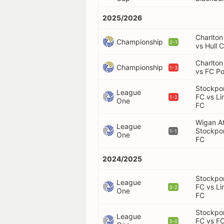
2025/2026
Charlton
Championship
2-1
vs Hull C
Charlton
Championship
1-3
vs FC P
Stockpo
League
FC vs Li
1-2
One
FC
Wigan At
League
Stockpo
1-1
One
FC
2024/2025
Stockpo
League
FC vs Li
3-2
One
FC
Stockpo
League
FC vs F
3-0