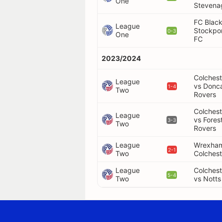
One
Stevena
FC Black
League
Stockpo
0-3
One
FC
2023/2024
Colchest
League
vs Donc
1-4
Two
Rovers
Colchest
League
vs Fores
3-3
Two
Rovers
League
Wrexham
2-1
Two
Colchest
League
Colchest
5-4
Two
vs Notts