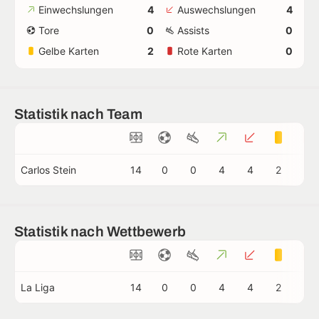
Einwechslungen
4
Auswechslungen
4
Tore
0
Assists
0
Gelbe Karten
2
Rote Karten
0
Statistik nach Team
Carlos Stein
14
0
0
4
4
2
0
Statistik nach Wettbewerb
La Liga
14
0
0
4
4
2
0