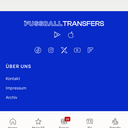
ÜBER UNS
Kontakt
Impressum
Archiv
@ FussballTransfers.com 2009-2026
Aktualisiert 03:12
10