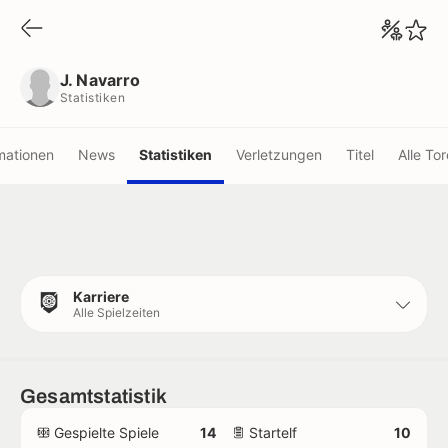
J. Navarro
Statistiken
J. Navarro
Statistiken
mationen
News
Statistiken
Verletzungen
Titel
Alle Tor
Karriere
Alle Spielzeiten
Gesamtstatistik
Gespielte Spiele
14
Startelf
10