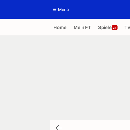
Menü
Home
Mein FT
Spiele
T
24