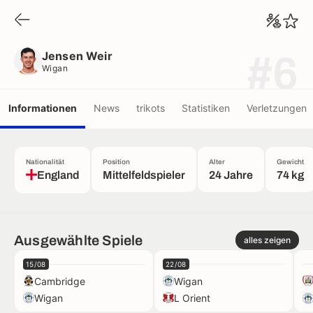
Jensen Weir
Wigan
Jensen Weir
#6
Wigan
Informationen
News
trikots
Statistiken
Verletzungen
Nationalität
Position
Alter
Gewicht
England
Mittelfeldspieler
24 Jahre
74 kg
Ausgewählte Spiele
alles zeigen
15/08
22/08
Cambridge
Wigan
Wigan
L Orient