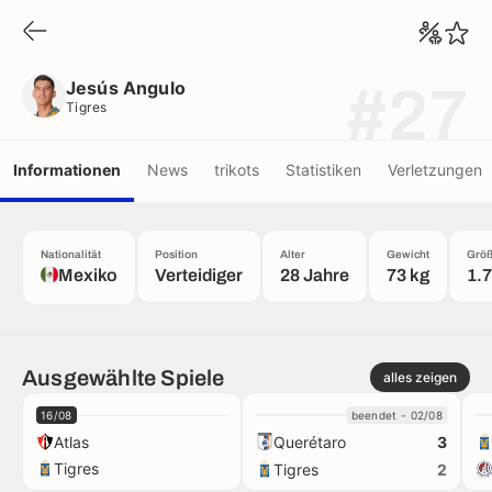
Jesús Angulo
Tigres
Jesús Angulo
#27
Tigres
Informationen
News
trikots
Statistiken
Verletzungen
Nationalität
Position
Alter
Gewicht
Grö
Mexiko
Verteidiger
28 Jahre
73 kg
1.
Ausgewählte Spiele
alles zeigen
16/08
beendet - 02/08
Atlas
Querétaro
3
Tigres
Tigres
2