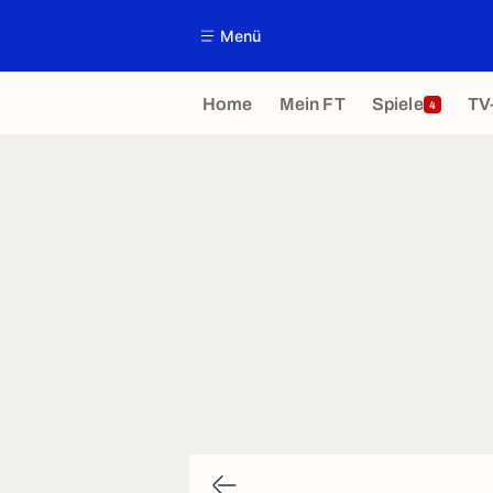
Menü
Home
Mein FT
Spiele
TV
4