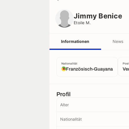
Jimmy Benice
Etoile M.
Jimmy Benice
Etoile M.
Informationen
News
Nationalität
Posi
Französisch-Guayana
Ver
Profil
Alter
Nationalität