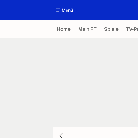
Menü
Home
Mein FT
Spiele
TV-P