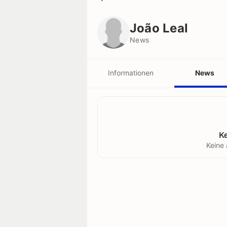
João Leal
News
João Leal
News
Informationen
News
K
Keine 