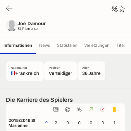
Joé Damour
St Pierroise
Joé Damour
St Pierroise
Informationen
News
Statistiken
Verletzungen
Titel
Nationalität
Position
Alter
Frankreich
Verteidiger
36 Jahre
Die Karriere des Spielers
2015/2016 St
2
0
0
0
0
1
0
Marienne