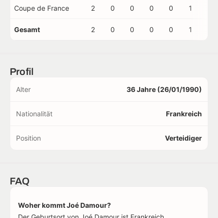
Coupe de France
2
0
0
0
0
1
0
Gesamt
2
0
0
0
0
1
0
Profil
Alter
36 Jahre (26/01/1990)
Nationalität
Frankreich
Position
Verteidiger
FAQ
Woher kommt Joé Damour?
Der Geburtsort von Joé Damour ist Frankreich.