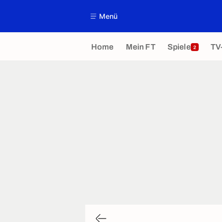
Menü
Home
Mein FT
Spiele
TV
2