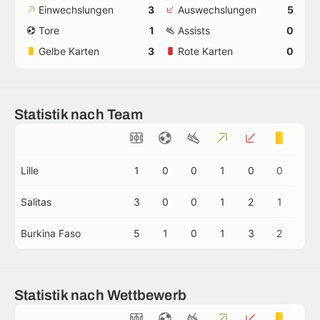
Einwechslungen
3
Auswechslungen
5
Tore
1
Assists
0
Gelbe Karten
3
Rote Karten
0
Statistik nach Team
Lille
1
0
0
1
0
0
0
Salitas
3
0
0
1
2
1
0
Burkina Faso
5
1
0
1
3
2
0
Statistik nach Wettbewerb