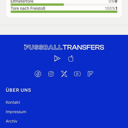
Elfmetertore
0%
0
Tore nach Freistoß
100%
1
ÜBER UNS
Kontakt
Impressum
Archiv