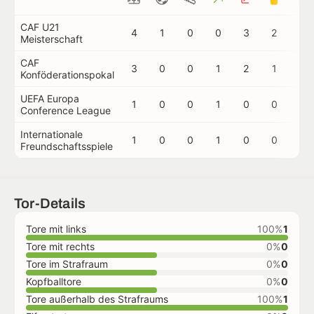
CAF U21
4
1
0
0
3
2
0
Meisterschaft
CAF
3
0
0
1
2
1
0
Konföderationspokal
UEFA Europa
1
0
0
1
0
0
0
Conference League
Internationale
1
0
0
1
0
0
0
Freundschaftsspiele
Tor-Details
Tore mit links
100%
1
Tore mit rechts
0%
0
Tore im Strafraum
0%
0
Kopfballtore
0%
0
Tore außerhalb des Strafraums
100%
1