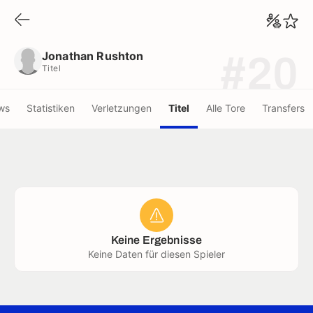
Jonathan Rushton
Titel
Jonathan Rushton
#20
Titel
ws
Statistiken
Verletzungen
Titel
Alle Tore
Transfers
Keine Ergebnisse
Keine Daten für diesen Spieler