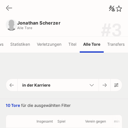
Jonathan Scherzer
Alle Tore
Jonathan Scherzer
#3
Alle Tore
ws
Statistiken
Verletzungen
Titel
Alle Tore
Transfers
in der Karriere
10 Tore
für die ausgewählten Filter
Insgesamt
Spiel
Verein gegen
min
V