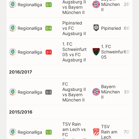
Augsburg II
München
26'
Regionalliga
5-1
vs Bayern
II
München II
Pipinsried
Regionalliga
Pipinsried
vs FC
66'
0-4
Augsburg II
1. FC
1. FC
Schweinfurt
Schweinfurt
80'
Regionalliga
2-1
05 vs FC
05
Augsburg II
2016/2017
FC
Bayern
Augsburg II
München
39'
Regionalliga
3-3
vs Bayern
II
München II
2015/2016
TSV Rain
TSV
am Lech vs
Rain am
70'
Regionalliga
1-3
FC
Lech