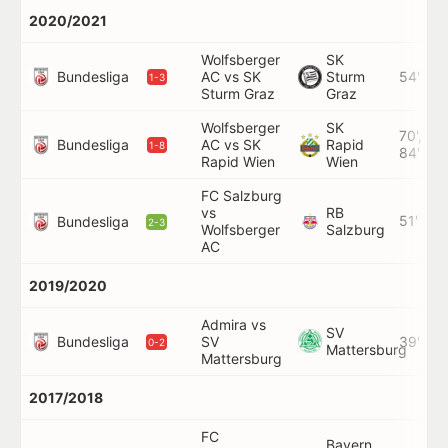
2020/2021
Wolfsberger
SK
Bundesliga
AC vs SK
Sturm
54'
1-3
Sturm Graz
Graz
Wolfsberger
SK
70',
Bundesliga
AC vs SK
Rapid
1-8
84'
Rapid Wien
Wien
FC Salzburg
vs
RB
51'
Bundesliga
2-3
Wolfsberger
Salzburg
AC
2019/2020
Admira vs
SV
Bundesliga
SV
39'
0-2
Mattersburg
Mattersburg
2017/2018
FC
Bayern