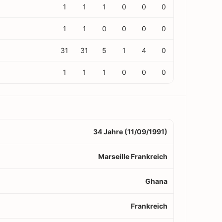
1
1
1
0
0
0
1
1
0
0
0
0
31
31
5
1
4
0
1
1
1
0
0
0
34 Jahre (11/09/1991)
Marseille Frankreich
Ghana
Frankreich