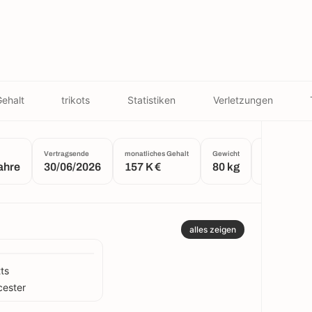
ehalt
trikots
Statistiken
Verletzungen
Vertragsende
monatliches Gehalt
Gewicht
Größe
ahre
30/06/2026
157 K €
80 kg
1.82 m
alles zeigen
ts
cester