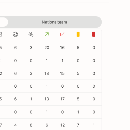
Nationalteam
5
6
3
20
16
5
0
2
0
0
1
1
0
0
2
6
3
18
15
5
0
1
0
0
1
0
0
0
5
6
1
13
17
5
0
1
0
0
1
0
1
0
7
4
8
6
12
7
1