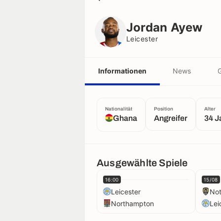
Jordan Ayew
Leicester
Jordan Ayew
Leicester
Informationen
News
G
Nationalität
Position
Alter
Ghana
Angreifer
34 J
Ausgewählte Spiele
16:00
15/08
Leicester
Not
Northampton
Lei