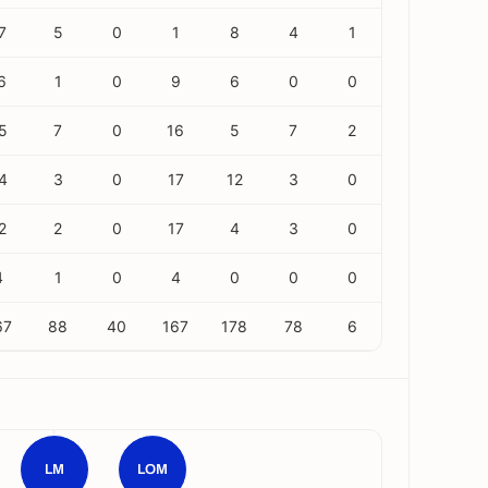
7
5
0
1
8
4
1
6
1
0
9
6
0
0
5
7
0
16
5
7
2
4
3
0
17
12
3
0
2
2
0
17
4
3
0
4
1
0
4
0
0
0
67
88
40
167
178
78
6
LM
LOM