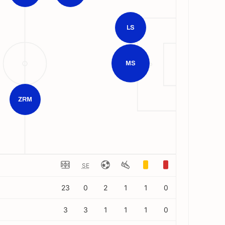
LS
MS
ZRM
SE
23
0
2
1
1
0
3
3
1
1
1
0