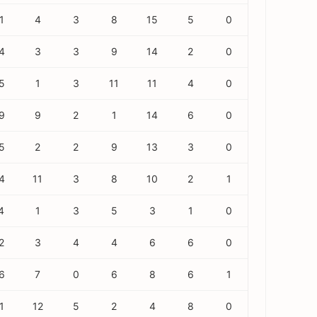
1
4
3
8
15
5
0
4
3
3
9
14
2
0
5
1
3
11
11
4
0
9
9
2
1
14
6
0
5
2
2
9
13
3
0
4
11
3
8
10
2
1
4
1
3
5
3
1
0
2
3
4
4
6
6
0
6
7
0
6
8
6
1
1
12
5
2
4
8
0