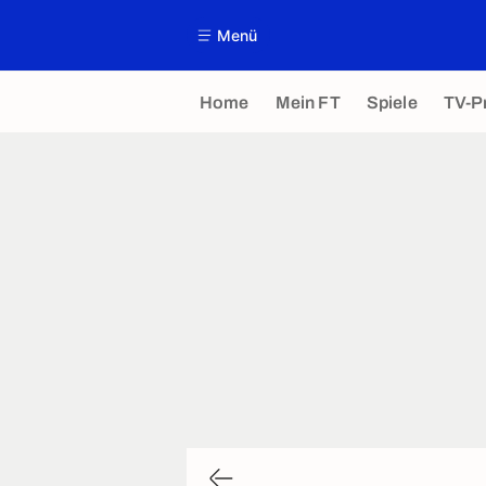
Menü
Home
Mein FT
Spiele
TV-P