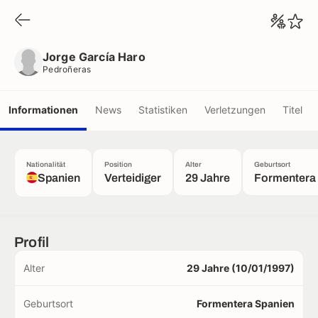
Jorge García Haro
Pedroñeras
Jorge García Haro
Pedroñeras
Informationen
News
Statistiken
Verletzungen
Titel
Nationalität
Position
Alter
Geburtsort
Spanien
Verteidiger
29 Jahre
Formentera
Profil
Alter
29 Jahre (10/01/1997)
Geburtsort
Formentera Spanien