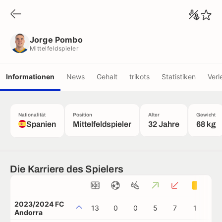
Jorge Pombo
Mittelfeldspieler
Jorge Pombo
Mittelfeldspieler
Informationen
News
Gehalt
trikots
Statistiken
Verl
Nationalität
Position
Alter
Gewicht
Spanien
Mittelfeldspieler
32 Jahre
68 kg
Die Karriere des Spielers
2023/2024 FC
13
0
0
5
7
1
0
Andorra