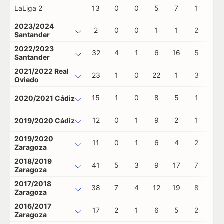
LaLiga 2
13
0
0
5
7
1
0
2023/2024
2
0
0
1
1
2
0
Santander
2022/2023
32
4
1
6
16
5
2
Santander
2021/2022 Real
23
1
0
22
1
3
0
Oviedo
15
1
0
8
5
1
0
2020/2021 Cádiz
12
0
1
9
2
1
0
2019/2020 Cádiz
2019/2020
11
0
1
6
4
2
0
Zaragoza
2018/2019
41
5
3
9
17
7
0
Zaragoza
2017/2018
38
7
4
12
19
8
1
Zaragoza
2016/2017
17
2
1
6
5
2
0
Zaragoza