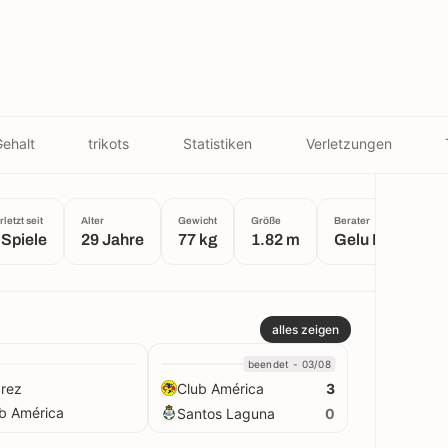
ehalt
trikots
Statistiken
Verletzungen
rletzt seit
Alter
Gewicht
Größe
Berater
 Spiele
29 Jahre
77 kg
1.82 m
Gelu Rodríguez
alles zeigen
beendet - 03/08
rez
Club América
3
b América
Santos Laguna
0