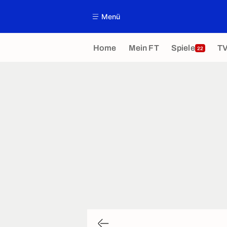
Menü
Home
Mein FT
Spiele
T
22