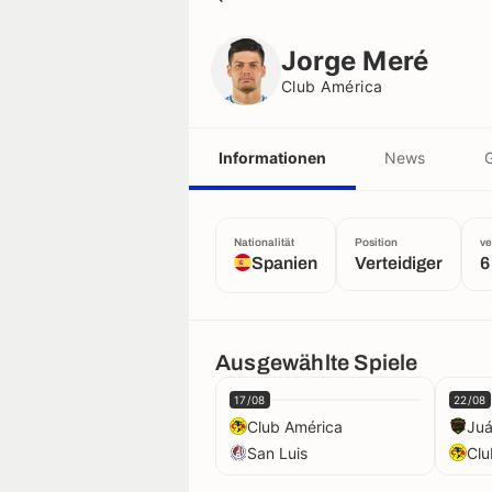
Jorge Meré
Club América
Jorge Meré
Club América
Informationen
News
G
Nationalität
Position
ve
Spanien
Verteidiger
6
Ausgewählte Spiele
17/08
22/08
Club América
Juá
San Luis
Clu