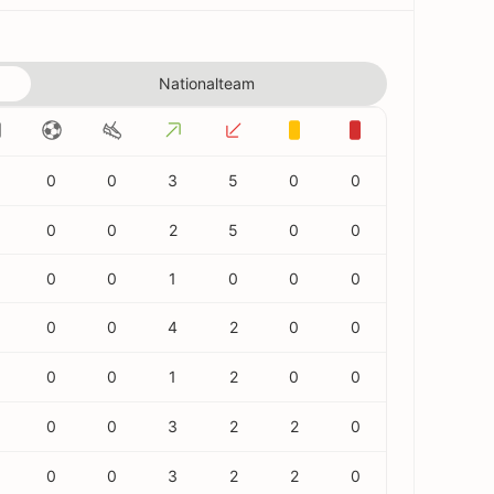
Nationalteam
0
0
3
5
0
0
0
0
2
5
0
0
0
0
1
0
0
0
0
0
4
2
0
0
0
0
1
2
0
0
0
0
3
2
2
0
0
0
3
2
2
0