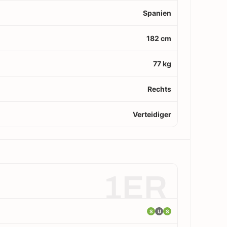
Spanien
182 cm
77 kg
Rechts
Verteidiger
1ER
S
U
S