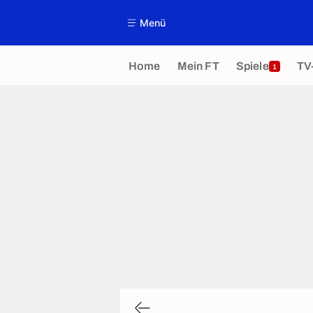
Menü
Home
Mein FT
Spiele
TV
1