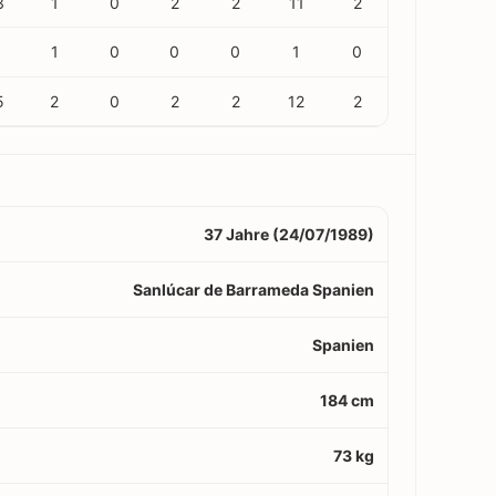
3
1
0
2
2
11
2
1
0
0
0
1
0
5
2
0
2
2
12
2
37 Jahre (24/07/1989)
Sanlúcar de Barrameda Spanien
Spanien
184 cm
73 kg