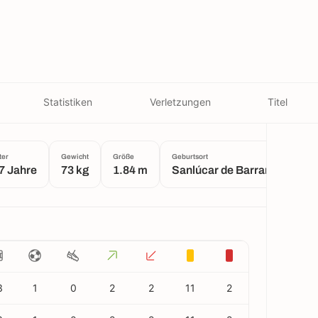
Statistiken
Verletzungen
Titel
ter
Gewicht
Größe
Geburtsort
7 Jahre
73 kg
1.84 m
Sanlúcar de Barrameda
3
1
0
2
2
11
2