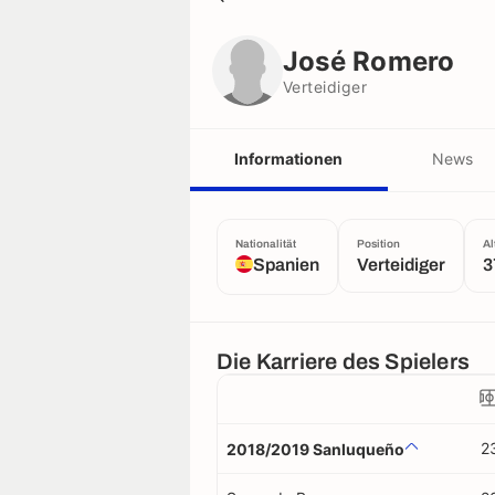
José Romero
Verteidiger
José Romero
Verteidiger
Informationen
News
Nationalität
Position
Al
Spanien
Verteidiger
3
Die Karriere des Spielers
2
2018/2019 Sanluqueño