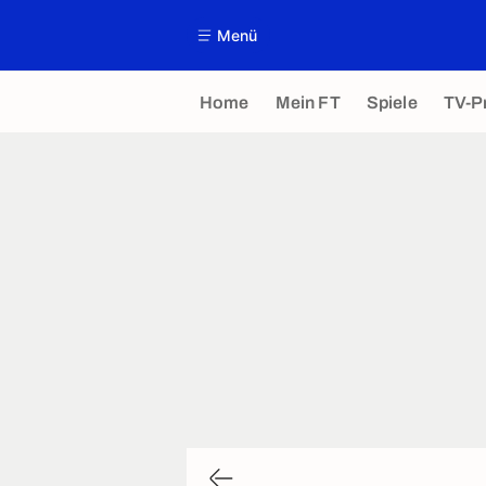
Menü
Home
Mein FT
Spiele
TV-P